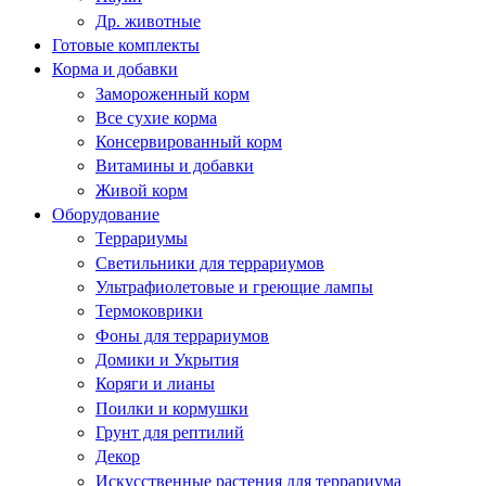
Др. животные
Готовые комплекты
Корма и добавки
Замороженный корм
Все сухие корма
Консервированный корм
Витамины и добавки
Живой корм
Оборудование
Террариумы
Светильники для террариумов
Ультрафиолетовые и греющие лампы
Термоковрики
Фоны для террариумов
Домики и Укрытия
Коряги и лианы
Поилки и кормушки
Грунт для рептилий
Декор
Искусственные растения для террариума