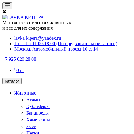
✖
Магазин экзотических животных
и все для их содержания
lavka-kipera@yandex.ru
Пн – Пт 11.00-18.00 (По предварительной записи)
Москва, Автомобильный проезд 10 с. 14
+7 925 020 28 08
0
0 р.
Каталог
Животные
Агамы
Эублефары
Бананоеды
Хамелеоны
Змеи
Пауки