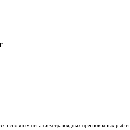
г
ются основным питанием травоядных пресноводных рыб и