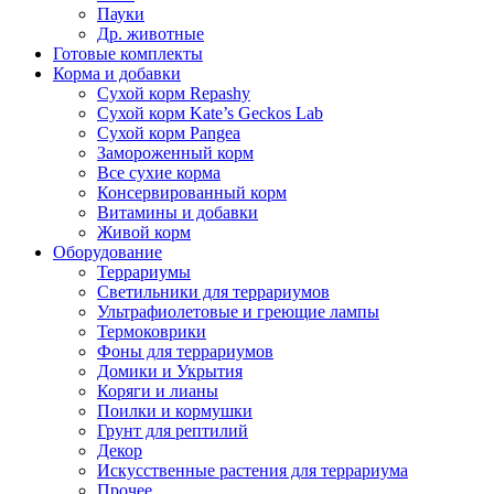
Пауки
Др. животные
Готовые комплекты
Корма и добавки
Сухой корм Repashy
Сухой корм Kate’s Geckos Lab
Сухой корм Pangea
Замороженный корм
Все сухие корма
Консервированный корм
Витамины и добавки
Живой корм
Оборудование
Террариумы
Светильники для террариумов
Ультрафиолетовые и греющие лампы
Термоковрики
Фоны для террариумов
Домики и Укрытия
Коряги и лианы
Поилки и кормушки
Грунт для рептилий
Декор
Искусственные растения для террариума
Прочее