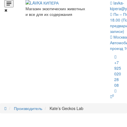
lavka-
Магазин экзотических животных
kipera@y
✖
и все для их содержания
Пн – Пт
18.00 (П
предвар
записи)
Москва
Автомоб
проезд 1
+7
925
020
28
08
0
Производитель
Kate’s Geckos Lab