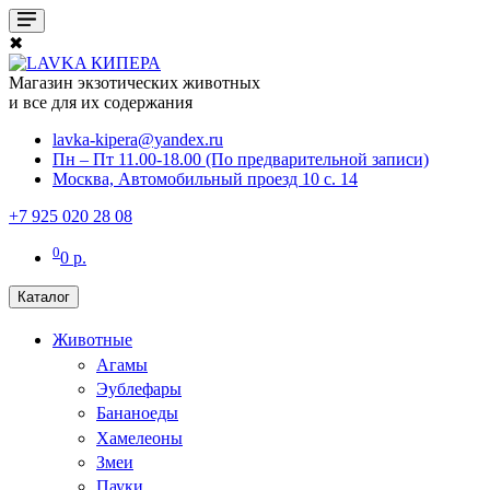
✖
Магазин экзотических животных
и все для их содержания
lavka-kipera@yandex.ru
Пн – Пт 11.00-18.00 (По предварительной записи)
Москва, Автомобильный проезд 10 с. 14
+7 925 020 28 08
0
0 р.
Каталог
Животные
Агамы
Эублефары
Бананоеды
Хамелеоны
Змеи
Пауки