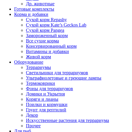
Др. животные
Готовые комплекты
Корма и добавки
Сухой корм Repashy
Сухой корм Kate’s Geckos Lab
Сухой корм Pangea
Замороженный корм
Все сухие корма
Консервированный корм
Витамины и добавки
Живой корм
Оборудование
Террариумы
Светильники для террариумов
Ультрафиолетовые и греющие лампы
Термоковрики
Фоны для террариумов
Домики и Укрытия
Коряги и лианы
Поилки и кормушки
Грунт для рептилий
Декор
Искусственные растения для террариума
Прочее
Для рыб