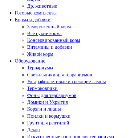
Др. животные
Готовые комплекты
Корма и добавки
Замороженный корм
Все сухие корма
Консервированный корм
Витамины и добавки
Живой корм
Оборудование
Террариумы
Светильники для террариумов
Ультрафиолетовые и греющие лампы
Термоковрики
Фоны для террариумов
Домики и Укрытия
Коряги и лианы
Поилки и кормушки
Грунт для рептилий
Декор
Искусственные растения для террариума