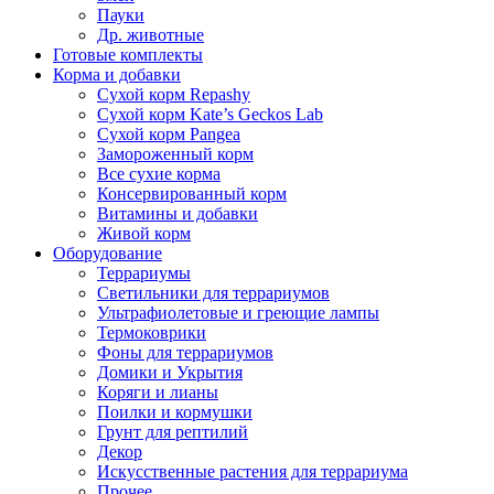
Пауки
Др. животные
Готовые комплекты
Корма и добавки
Сухой корм Repashy
Сухой корм Kate’s Geckos Lab
Сухой корм Pangea
Замороженный корм
Все сухие корма
Консервированный корм
Витамины и добавки
Живой корм
Оборудование
Террариумы
Светильники для террариумов
Ультрафиолетовые и греющие лампы
Термоковрики
Фоны для террариумов
Домики и Укрытия
Коряги и лианы
Поилки и кормушки
Грунт для рептилий
Декор
Искусственные растения для террариума
Прочее