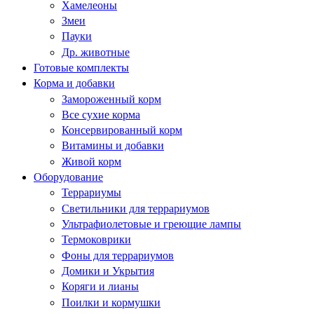
Хамелеоны
Змеи
Пауки
Др. животные
Готовые комплекты
Корма и добавки
Замороженный корм
Все сухие корма
Консервированный корм
Витамины и добавки
Живой корм
Оборудование
Террариумы
Светильники для террариумов
Ультрафиолетовые и греющие лампы
Термоковрики
Фоны для террариумов
Домики и Укрытия
Коряги и лианы
Поилки и кормушки