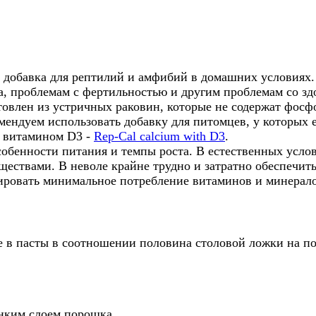
я добавка для рептилий и амфибий в домашних условиях.
, проблемам с фертильностью и другим проблемам со зд
товлен из устричных раковин, которые не содержат фосф
мендуем использовать добавку для питомцев, у которых 
с витамином D3 -
Rep-Cal calcium with D3
.
обенности питания и темпы роста. В естественных усло
ствами. В неволе крайне трудно и затратно обеспечить 
ировать минимальное потребление витаминов и минерало
 в пасты в соотношении половина столовой ложки на по
.
онким слоем порошка.