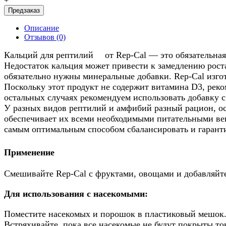
+
Предзаказ
Описание
Отзывов (0)
Кальций для рептилий
от Rep-Cal — это обязательна
Недостаток кальция может привести к замедлению роста
обязательно нужны минеральные добавки. Rep-Cal изго
Поскольку этот продукт не содержит витамина D3, реко
остальных случаях рекомендуем использовать добавку 
У разных видов рептилий и амфибий разный рацион, ос
обеспечивает их всеми необходимыми питательными веще
самым оптимальным способом сбалансировать и гарант
Применение
Смешивайте Rep-Cal с фруктами, овощами и добавляйте
Для использования с насекомыми:
Поместите насекомых и порошок в пластиковый мешок
Встряхивайте, пока все насекомые не будут покрыты т