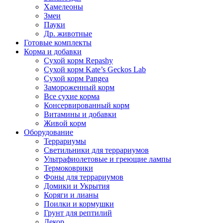
Хамелеоны
Змеи
Пауки
Др. животные
Готовые комплекты
Корма и добавки
Сухой корм Repashy
Сухой корм Kate’s Geckos Lab
Сухой корм Pangea
Замороженный корм
Все сухие корма
Консервированный корм
Витамины и добавки
Живой корм
Оборудование
Террариумы
Светильники для террариумов
Ультрафиолетовые и греющие лампы
Термоковрики
Фоны для террариумов
Домики и Укрытия
Коряги и лианы
Поилки и кормушки
Грунт для рептилий
Декор