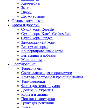
Хамелеоны
Змеи
Пауки
Др. животные
Готовые комплекты
Корма и добавки
Сухой корм Repashy
Сухой корм Kate’s Geckos Lab
Сухой корм Pangea
Замороженный корм
Все сухие корма
Консервированный корм
Витамины и добавки
Живой корм
Оборудование
Террариумы
Светильники для террариумов
Ультрафиолетовые и греющие лампы
Термоковрики
Фоны для террариумов
Домики и Укрытия
Коряги и лианы
Поилки и кормушки
Грунт для рептилий
Декор