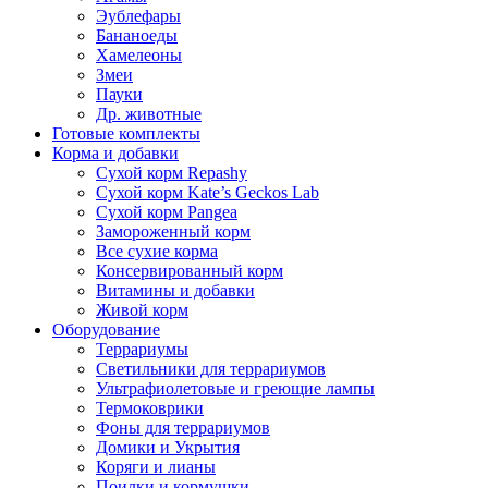
Эублефары
Бананоеды
Хамелеоны
Змеи
Пауки
Др. животные
Готовые комплекты
Корма и добавки
Сухой корм Repashy
Сухой корм Kate’s Geckos Lab
Сухой корм Pangea
Замороженный корм
Все сухие корма
Консервированный корм
Витамины и добавки
Живой корм
Оборудование
Террариумы
Светильники для террариумов
Ультрафиолетовые и греющие лампы
Термоковрики
Фоны для террариумов
Домики и Укрытия
Коряги и лианы
Поилки и кормушки