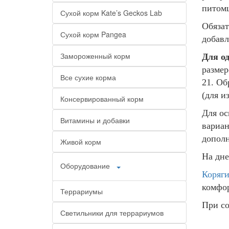
питом
Сухой корм Kate’s Geckos Lab
Обязат
Сухой корм Pangea
добавл
Замороженный корм
Для од
разме
Все сухие корма
21.
Обр
(для и
Консервированный корм
Для о
Витамины и добавки
вариа
допол
Живой корм
На дне
Оборудование
Коряг
комфор
Террариумы
При со
Светильники для террариумов