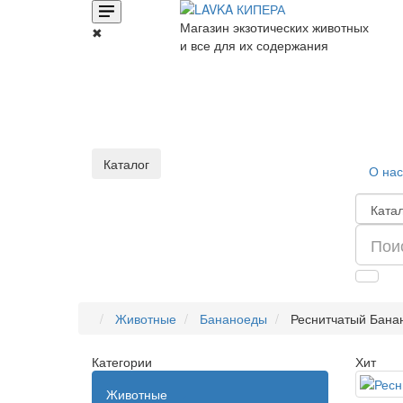
Магазин экзотических животных
✖
и все для их содержания
Каталог
О нас
Животные
Бананоеды
Реснитчатый Банан
Категории
Хит
Животные