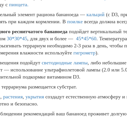
цу с
пинцета
.
ельный элемент рациона бананоеда
—
кальций
(с D3, п
ять при каждом кормлении.
В
поилке
всегда должна всегд
ного реснитчатого бананоеда
подойдет вертикальный т
ром
30*30*45
, для двух и более
—
45*45*60
. Температура
ызгивать террариум необходимо 2-3 раза в день, чтобы
змерения влажности используйте
гигрометр
).
свещения подойдут
светодиодные лампы
, либо небольши
нт — использование
ультрафиолетовой ламп
ы (2.0 или 5.
нительной подкормке витамином
D3
.
 террариума размещается субстрат
.
и
,
растения
,
укрытия
создадут естественную атмосферу и 
тно и безопасно.
блюдении рекомендаций ваш бананоед проживет долгую (