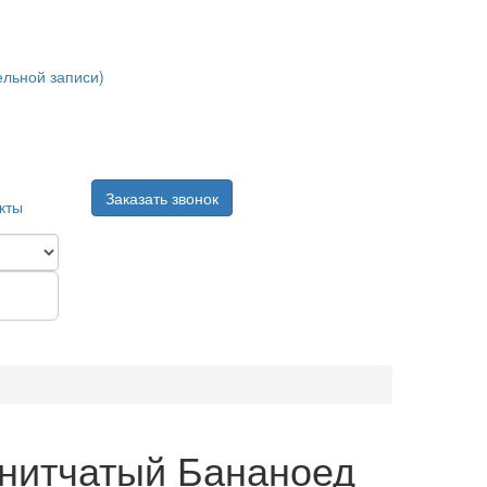
ельной записи)
Заказать звонок
кты
нитчатый Бананоед