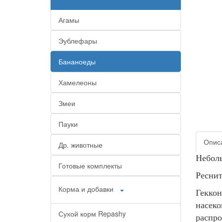
Агамы
Эублефары
Бананоеды
Хамелеоны
Змеи
Пауки
Опис
Др. животные
Неболь
Готовые комплекты
Реснит
Корма и добавки
Геккон
насек
Сухой корм Repashy
распро