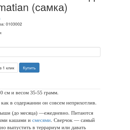
matian (самка)
в
ра: 0103002
и
в 1 клик
Купить
 см и весом 35-55 грамм.
к как в содержании он совсем неприхотлив.
алыши (до месяца)
—
ежедневно.
Питаются
ными кашами и
смесями
. Сверчок
—
самый
о выпустить в террариум или давать