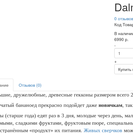
Dal
0 отзыво
Код Това
В наличи
6990 р.
-
+
Купить 
ание
Отзывов (0)
шие, дружелюбные, древесные гекконы размером всего 20
чатый бананоед прекрасно подойдет даже
новичкам
, та
ы (старше года) едят раз в 3 дня, молодые через день, м
омыми, сладкими фруктами, фруктовым пюре, специаль
странённым «продукт» их питания.
Живых сверчков
можн