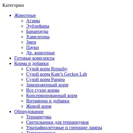
Категории
Животные
Агамы
Эублефары
Бананоеды
Хамелеоны
Змеи
Пауки
Др. животные
Готовые комплекты
Корма и добавки
Сухой корм Repashy
Сухой корм Kate’s Geckos Lab
Сухой корм Pangea
Замороженный корм
Все сухие корма
Консервированный корм
Витамины и добавки
Живой корм
Оборудование
Террариумы
Светильники для террариумов
Ультрафиолетовые и греющие лампы
Термоковрики