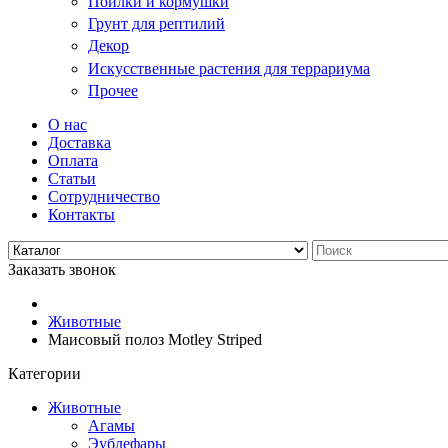
Поилки и кормушки
Грунт для рептилий
Декор
Искусственные растения для террариума
Прочее
О нас
Доставка
Оплата
Статьи
Сотрудничество
Контакты
Заказать звонок
Животные
Маисовый полоз Motley Striped
Категории
Животные
Агамы
Эублефары