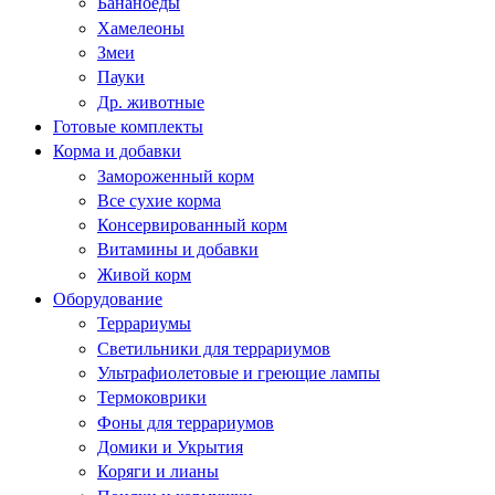
Бананоеды
Хамелеоны
Змеи
Пауки
Др. животные
Готовые комплекты
Корма и добавки
Замороженный корм
Все сухие корма
Консервированный корм
Витамины и добавки
Живой корм
Оборудование
Террариумы
Светильники для террариумов
Ультрафиолетовые и греющие лампы
Термоковрики
Фоны для террариумов
Домики и Укрытия
Коряги и лианы