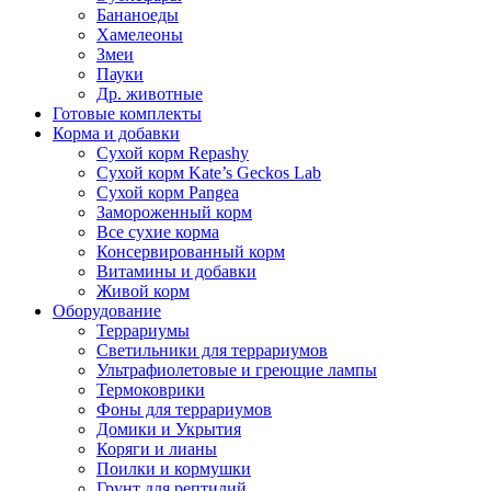
Бананоеды
Хамелеоны
Змеи
Пауки
Др. животные
Готовые комплекты
Корма и добавки
Сухой корм Repashy
Сухой корм Kate’s Geckos Lab
Сухой корм Pangea
Замороженный корм
Все сухие корма
Консервированный корм
Витамины и добавки
Живой корм
Оборудование
Террариумы
Светильники для террариумов
Ультрафиолетовые и греющие лампы
Термоковрики
Фоны для террариумов
Домики и Укрытия
Коряги и лианы
Поилки и кормушки
Грунт для рептилий