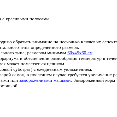
са с красивыми полосами.
одимо обратить внимание на несколько ключевых аспекто
тального типа определенного размера.
ального типа, размером минимум
60x45x60 см
.
рариума и обеспечение разнообразия температур в течен
змея может поместиться целиком.
осовый субстрат) с ежедневным увлажнением.
парой самок, в последнем случае требуется увеличение р
ивыми или
замороженными мышами.
Замороженный корм т
оставкой.